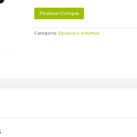
de
Finalizar Compra
acero
cantidad
Categoría:
Equipos e Insumos
s