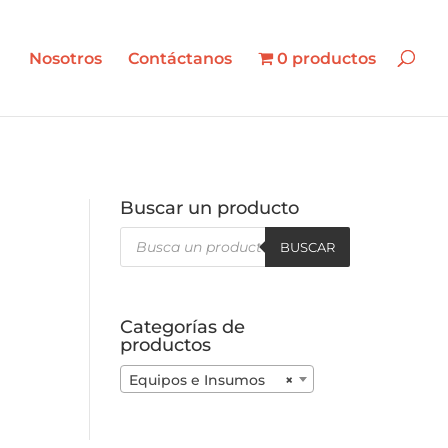
Búsqueda
de
BUSCAR
productos
Nosotros
Contáctanos
0 productos
Buscar un producto
Búsqueda
de
BUSCAR
productos
Categorías de
productos
Equipos e Insumos
×