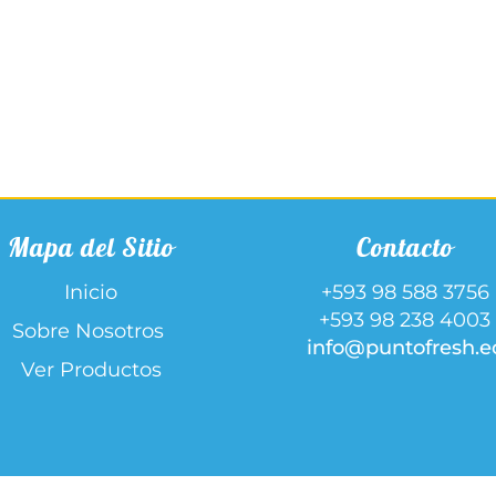
#002
cantidad
Mapa del Sitio
Contacto
Inicio
+593 98 588 3756
+593 98 238 4003
Sobre Nosotros
info@puntofresh.e
Ver Productos