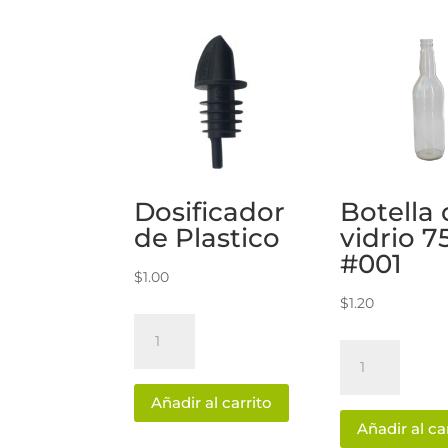
Dosificador
Botella 
de Plastico
vidrio 
#001
$
1.00
$
1.20
Dosificador
de
Botella
Plastico
de
Añadir al carrito
cantidad
vidrio
Añadir al ca
750ml