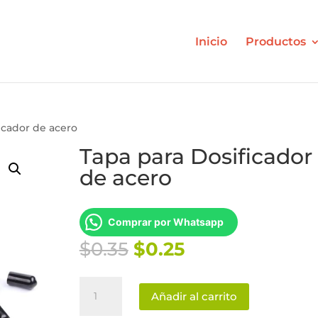
Inicio
Productos
icador de acero
Tapa para Dosificador
de acero
Comprar por Whatsapp
El
El
$
0.35
$
0.25
precio
precio
original
actual
Tapa
era:
es:
Añadir al carrito
para
$0.35.
$0.25.
Dosificador