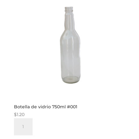
Botella de vidrio 750ml #001
$
1.20
Botella
de
vidrio