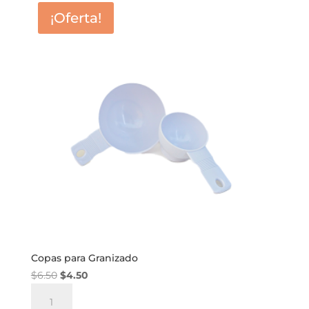
¡Oferta!
Copas para Granizado
El
El
$
6.50
$
4.50
Copas
precio
precio
para
original
actual