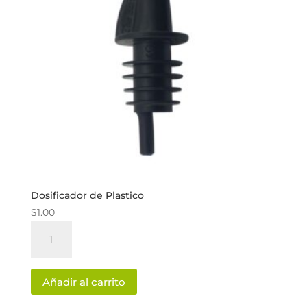
Dosificador de Plastico
$
1.00
Dosificador
de
Plastico
cantidad
Añadir al carrito