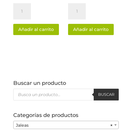
Jalea
Chamoy
original
actual
de
1
era:
es:
Fresa
Litro
$12.00.
$10.50.
Añadir al carrito
Añadir al carrito
cantidad
cantidad
Buscar un producto
Búsqueda
de
BUSCAR
productos
Categorías de productos
Jaleas
×