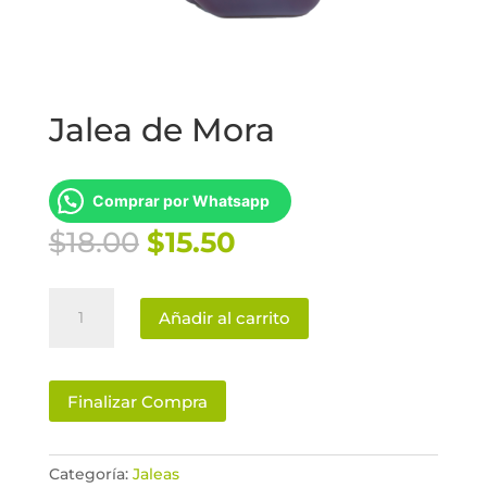
Jalea de Mora
Comprar por Whatsapp
El
El
$
18.00
$
15.50
precio
precio
original
actual
Jalea
era:
es:
Añadir al carrito
de
$18.00.
$15.50.
Mora
cantidad
Finalizar Compra
Categoría:
Jaleas