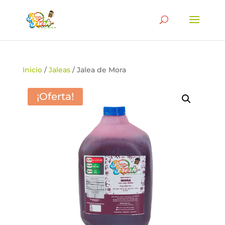
Búsqueda
de
BUSCAR
productos
Inicio
/
Jaleas
/ Jalea de Mora
¡Oferta!